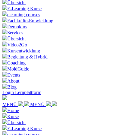
Übersicht
E-Learning Kurse
elearning courses
Fachkräfte-Entwicklung
Demokurs
Services
Übersicht
Video2Go
Kursentwicklung
Begleitung & Hybrid
Coaching
MoldGuide
Events
About
Blog
Login Lernplattform
MENÜ
MENÜ
Home
Kurse
Übersicht
E-Learning Kurse
elearning courses