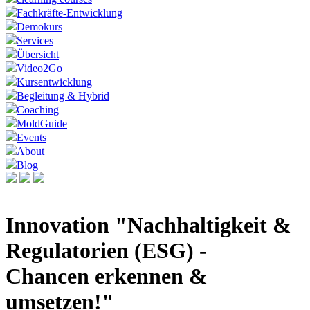
Fachkräfte-Entwicklung
Demokurs
Services
Übersicht
Video2Go
Kursentwicklung
Begleitung & Hybrid
Coaching
MoldGuide
Events
About
Blog
Innovation "Nachhaltigkeit &
Regulatorien (ESG) -
Chancen erkennen &
umsetzen!"