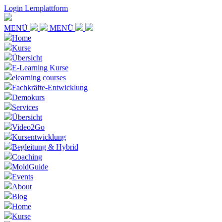
Login Lernplattform
MENÜ
MENÜ
Home
Kurse
Übersicht
E-Learning Kurse
elearning courses
Fachkräfte-Entwicklung
Demokurs
Services
Übersicht
Video2Go
Kursentwicklung
Begleitung & Hybrid
Coaching
MoldGuide
Events
About
Blog
Home
Kurse