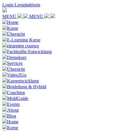
Login Lernplattform
MENÜ
MENÜ
Home
Kurse
Übersicht
E-Learning Kurse
elearning courses
Fachkräfte-Entwicklung
Demokurs
Services
Übersicht
Video2Go
Kursentwicklung
Begleitung & Hybrid
Coaching
MoldGuide
Events
About
Blog
Home
Kurse