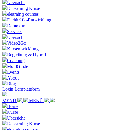
Übersicht
E-Learning Kurse
elearning courses
Fachkräfte-Entwicklung
Demokurs
Services
Übersicht
Video2Go
Kursentwicklung
Begleitung & Hybrid
Coaching
MoldGuide
Events
About
Blog
Login Lernplattform
MENÜ
MENÜ
Home
Kurse
Übersicht
E-Learning Kurse
elearning courses