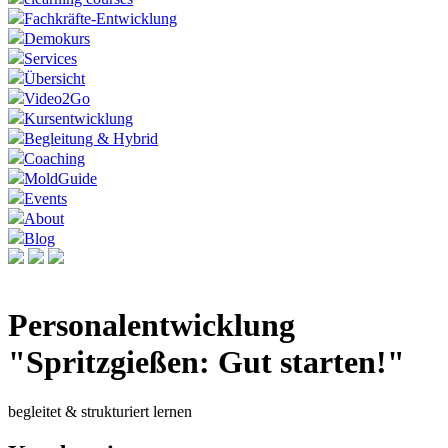
Fachkräfte-Entwicklung
Demokurs
Services
Übersicht
Video2Go
Kursentwicklung
Begleitung & Hybrid
Coaching
MoldGuide
Events
About
Blog
Personalentwicklung
"Spritzgießen: Gut starten!"
begleitet & strukturiert lernen