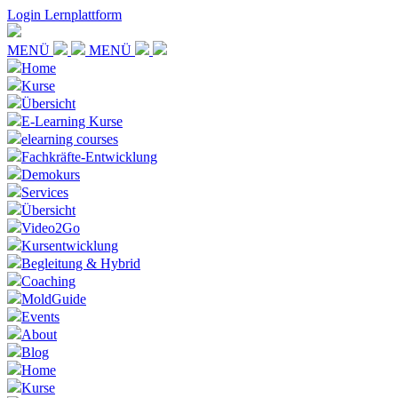
Login Lernplattform
MENÜ
MENÜ
Home
Kurse
Übersicht
E-Learning Kurse
elearning courses
Fachkräfte-Entwicklung
Demokurs
Services
Übersicht
Video2Go
Kursentwicklung
Begleitung & Hybrid
Coaching
MoldGuide
Events
About
Blog
Home
Kurse