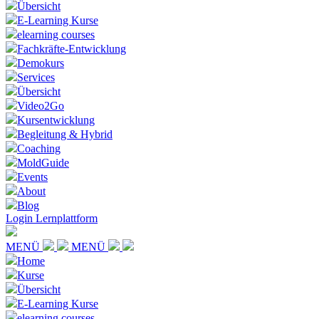
Übersicht
E-Learning Kurse
elearning courses
Fachkräfte-Entwicklung
Demokurs
Services
Übersicht
Video2Go
Kursentwicklung
Begleitung & Hybrid
Coaching
MoldGuide
Events
About
Blog
Login Lernplattform
MENÜ
MENÜ
Home
Kurse
Übersicht
E-Learning Kurse
elearning courses